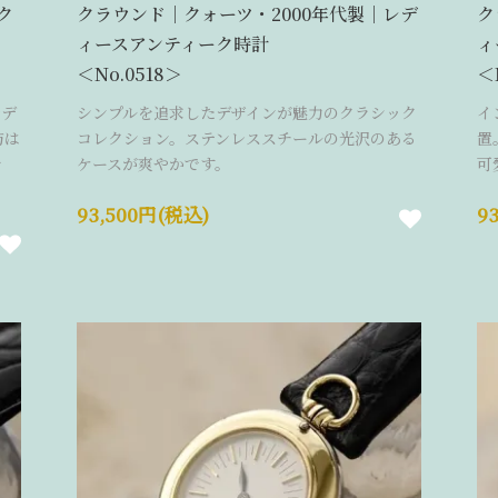
ク
クラウンド｜クォーツ・2000年代製｜レデ
ク
ィースアンティーク時計
ィ
＜No.0518＞
＜
レデ
シンプルを追求したデザインが魅力のクラシック
イ
防は
コレクション。ステンレススチールの光沢のある
置
を
ケースが爽やかです。
可
93,500円(税込)
9