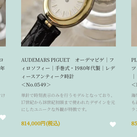
・コ
AUDEMARS PIGUET オーデマピゲ｜フ
P
0年
ィロソフィー｜手巻式・1980年代製｜レデ
ツ
ィースアンティーク時計
｜
＜No.0549＞
＜
付け
単針で時刻表示のみを行うモデルとなっており、
海
17世紀から18世紀初頭まで使われたデザインを元
も
にしたユニークな外観が特徴です。
ラ
814,000円(税込)
8