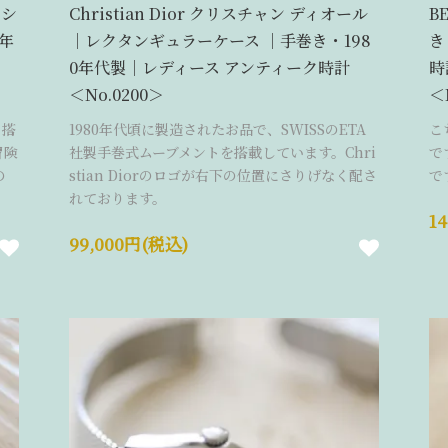
ッシ
Christian Dior クリスチャン ディオール
B
9年
｜レクタンギュラーケース ｜手巻き・198
き
0年代製｜レディース アンティーク時計
時
＜No.0200＞
＜
・搭
1980年代頃に製造されたお品で、SWISSのETA
こ
冒険
社製手巻式ムーブメントを搭載しています。Chri
で
の
stian Diorのロゴが右下の位置にさりげなく配さ
で
れております。
1
99,000円(税込)