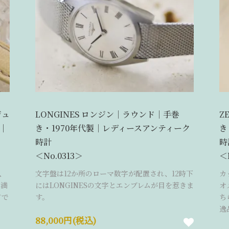
ジュ
LONGINES ロンジン｜ラウンド｜手巻
Z
｜
き・1970年代製｜レディースアンティーク
き
時計
時
＜No.0313＞
＜
、
文字盤は12か所のローマ数字が配置され、12時下
カ
は満
にはLONGINESの文字とエンブレムが目を惹きま
オ
ドで
す。
ち
逸
88,000円(税込)