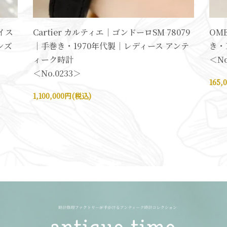
イス
Cartier カルティエ｜ゴンドーロSM 78079
OM
ンズ
｜手巻き・1970年代製｜レディース アンテ
き・
ィーク時計
＜No
＜No.0233＞
165,
1,100,000円(税込)