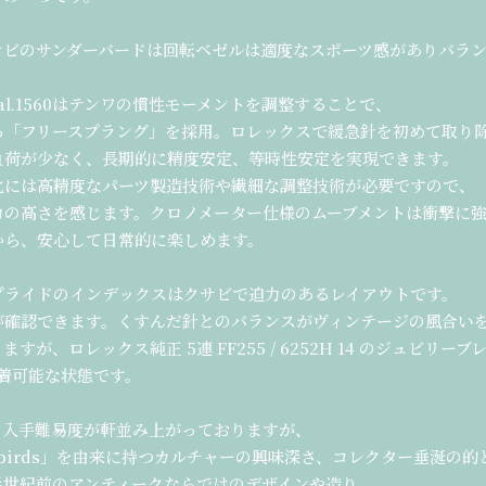
ンビのサンダーバードは回転ベゼルは適度なスポーツ感がありバラ
l.1560はテンワの慣性モーメントを調整することで、
る「フリースプラング」を採用。ロレックスで緩急針を初めて取り
負荷が少なく、長期的に精度安定、等時性安定を実現できます。
化には高精度なパーツ製造技術や繊細な調整技術が必要ですので、
力の高さを感じます。クロノメーター仕様のムーブメントは衝撃に
から、安心して日常的に楽しめます。
プライドのインデックスはクサビで迫力のあるレイアウトです。
が確認できます。くすんだ針とのバランスがヴィンテージの風合い
が、ロレックス純正 5連 FF255 / 6252H 14 のジュビリー
で装着可能な状態です。
の入手難易度が軒並み上がっておりますが、
erbirds」を由来に持つカルチャーの興味深さ、コレクター垂涎の
半世紀前のアンティークならではのデザインや造り、