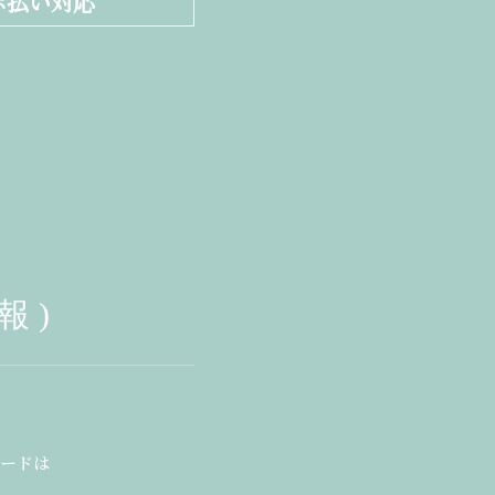
ボ払い対応
報)
バードは