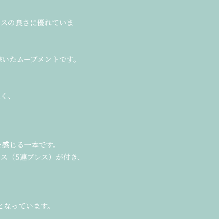
ンスの良さに優れていま
除いたムーブメントです。
強く、
を感じる一本です。
ブレス（5連ブレス）が付き、
的となっています。