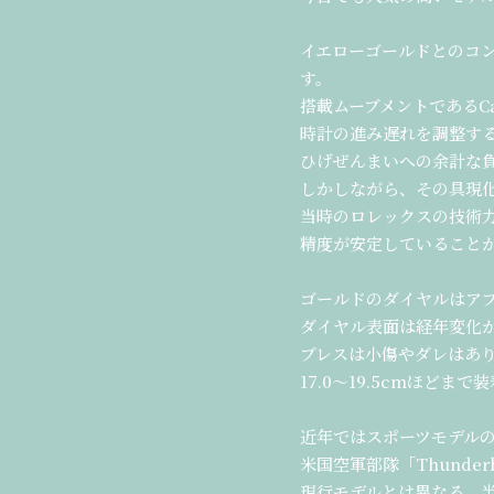
イエローゴールドとのコ
す。
搭載ムーブメントであるCa
時計の進み遅れを調整す
ひげぜんまいへの余計な
しかしながら、その具現
当時のロレックスの技術
精度が安定していること
ゴールドのダイヤルはア
ダイヤル表面は経年変化
ブレスは小傷やダレはあります
17.0〜19.5cmほどま
近年ではスポーツモデル
米国空軍部隊「Thund
現行モデルとは異なる、